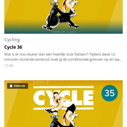
Cycling
Cycle 36
Wat is er nou leuker dan een heerlijk stuk fietsen?! Tijdens deze 12-
minuten-durende workout zoek jij de conditionele grenzen op en laat
jij je benen flink werken. Krachttraining voor het onderlichaam en een
12:08
conditionele prikkel voor het hart-long systeem. Dit klinkt als de
perfecte combinatie. Dus spring op je fiets en rijdt mee door
denkbeeldige heuvellandschappen!
PREMIUM