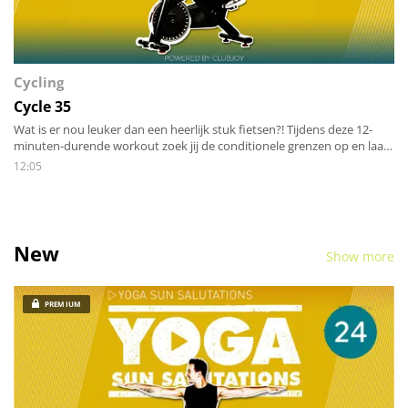
Cycling
Cycle 35
Wat is er nou leuker dan een heerlijk stuk fietsen?! Tijdens deze 12-
minuten-durende workout zoek jij de conditionele grenzen op en laat
jij je benen flink werken. Krachttraining voor het onderlichaam en een
12:05
conditionele prikkel voor het hart-long systeem. Dit klinkt als de
perfecte combinatie. Dus spring op je fiets en rijdt mee door
denkbeeldige heuvellandschappen!
New
Show more
PREMIUM