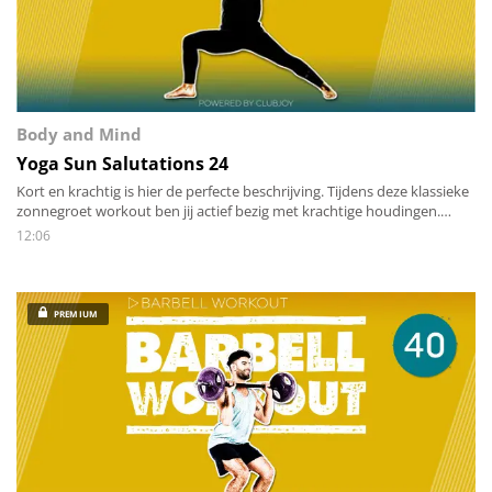
Body and Mind
Yoga Sun Salutations 24
Kort en krachtig is hier de perfecte beschrijving. Tijdens deze klassieke
zonnegroet workout ben jij actief bezig met krachtige houdingen.
Hard werken en yoga is een perfecte combinatie voor een 12-minuten-
12:06
durende workout.
PREMIUM