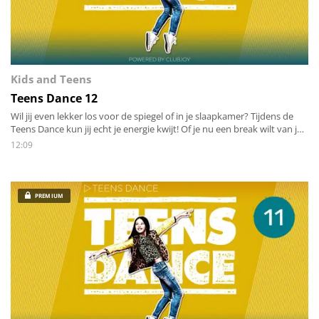
Kids and Teens
Teens Dance 12
Wil jij even lekker los voor de spiegel of in je slaapkamer? Tijdens de
Teens Dance kun jij echt je energie kwijt! Of je nu een break wilt van je
huiswerk of als je je broertje, zusje, vader of moeder even zat bent,
12:09
gooi je haar los en beweeg mee met de toffe moves!
PREMIUM