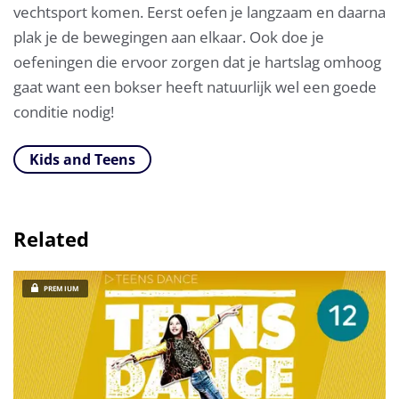
vechtsport komen. Eerst oefen je langzaam en daarna
plak je de bewegingen aan elkaar. Ook doe je
oefeningen die ervoor zorgen dat je hartslag omhoog
gaat want een bokser heeft natuurlijk wel een goede
conditie nodig!
Kids and Teens
Related
PREMIUM