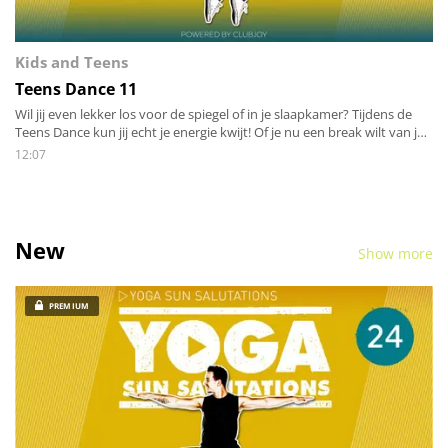
Kids and Teens
Teens Dance 11
Wil jij even lekker los voor de spiegel of in je slaapkamer? Tijdens de
Teens Dance kun jij echt je energie kwijt! Of je nu een break wilt van je
huiswerk of als je je broertje, zusje, vader of moeder even zat bent,
12:07
gooi je haar los en beweeg mee met de toffe moves!
New
Show more
PREMIUM