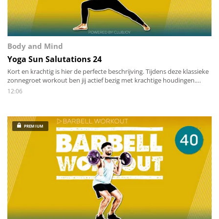
Body and Mind
Yoga Sun Salutations 24
Kort en krachtig is hier de perfecte beschrijving. Tijdens deze klassieke
zonnegroet workout ben jij actief bezig met krachtige houdingen.
Hard werken en yoga is een perfecte combinatie voor een 12-minuten-
12:06
durende workout.
PREMIUM