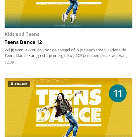
Kids and Teens
Teens Dance 12
Wil jij even lekker los voor de spiegel of in je slaapkamer? Tijdens de
Teens Dance kun jij echt je energie kwijt! Of je nu een break wilt van je
huiswerk of als je je broertje, zusje, vader of moeder even zat bent,
12:09
gooi je haar los en beweeg mee met de toffe moves!
PREMIUM