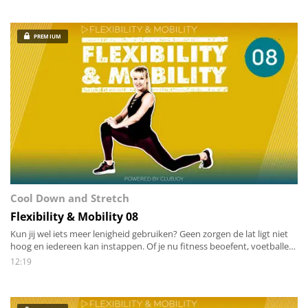
PREMIUM
Cool Down and Stretch
Flexibility & Mobility 08
Kun jij wel iets meer lenigheid gebruiken? Geen zorgen de lat ligt niet
hoog en iedereen kan instappen. Of je nu fitness beoefent, voetballer
of danser bent, een beetje leniger worden in twaalf minuten is voor
12:19
iedereen een goed idee!