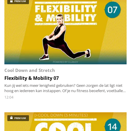
PREMIUM
Cool Down and Stretch
Flexibility & Mobility 07
Kun jij wel iets meer lenigheid gebruiken? Geen zorgen de lat ligt niet
hoog en iedereen kan instappen. Of je nu fitness beoefent, voetballer
of danser bent, een beetje leniger worden in twaalf minuten is voor
12:04
iedereen een goed idee!
PREMIUM