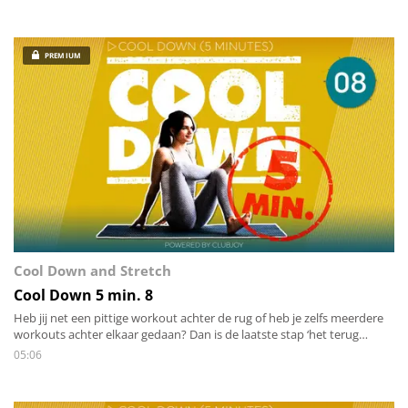
stretch je alle spieren van het lichaam en breng je de hartslag rustig
terug omlaag.
PREMIUM
Cool Down and Stretch
Cool Down 5 min. 8
Heb jij net een pittige workout achter de rug of heb je zelfs meerdere
workouts achter elkaar gedaan? Dan is de laatste stap ‘het terug
brengen van de energie zowel mentaal als lichamelijk’. Stap voor stap
05:06
stretch je alle spieren van het lichaam en breng je de hartslag rustig
terug omlaag.