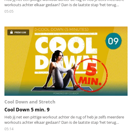
workouts achter elkaar gedaan? Dan is de laatste stap ‘het terug
brengen van de energie zowel mentaal als lichamelijk’. Stap voor stap
05:05
stretch je alle spieren van het lichaam en breng je de hartslag rustig
terug omlaag.
PREMIUM
Cool Down and Stretch
Cool Down 5 min. 9
Heb jij net een pittige workout achter de rug of heb je zelfs meerdere
workouts achter elkaar gedaan? Dan is de laatste stap ‘het terug
brengen van de energie zowel mentaal als lichamelijk’. Stap voor stap
05:14