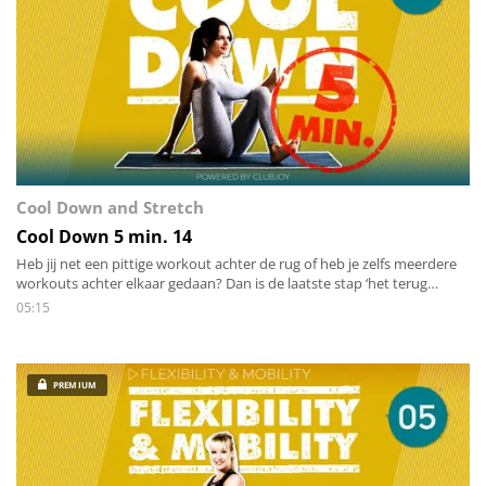
Cool Down and Stretch
Cool Down 5 min. 14
Heb jij net een pittige workout achter de rug of heb je zelfs meerdere
workouts achter elkaar gedaan? Dan is de laatste stap ‘het terug
brengen van de energie zowel mentaal als lichamelijk’. Stap voor stap
05:15
stretch je alle spieren van het lichaam en breng je de hartslag rustig
terug omlaag.
PREMIUM