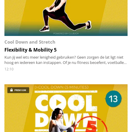
Cool Down and Stretch
Flexibility & Mobility 5
Kun jij wel iets meer lenigheid gebruiken? Geen zorgen de lat ligt niet
hoog en iedereen kan instappen. Of je nu fitness beoefent, voetballer
of danser bent, een beetje leniger worden in twaalf minuten is voor
12:10
iedereen een goed idee!
PREMIUM