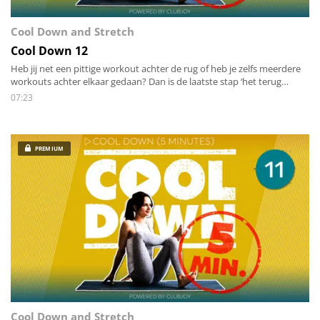
Cool Down and Stretch
Cool Down 12
Heb jij net een pittige workout achter de rug of heb je zelfs meerdere
workouts achter elkaar gedaan? Dan is de laatste stap ‘het terug
brengen van de energie zowel mentaal als lichamelijk’. Stap voor stap
07:23
stretch je alle spieren van het lichaam en breng je de hartslag rustig
terug omlaag.
PREMIUM
Cool Down and Stretch