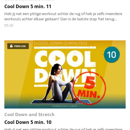
Cool Down 5 min. 11
Heb jij net een pittige workout achter de rug of heb je zelfs meerdere
workouts achter elkaar gedaan? Dan is de laatste stap ‘het terug
brengen van de energie zowel mentaal als lichamelijk’. Stap voor stap
05:20
stretch je alle spieren van het lichaam en breng je de hartslag rustig
terug omlaag.
PREMIUM
Cool Down and Stretch
Cool Down 5 min. 10
Heb jij net een pittige workout achter de rug of heb je zelfs meerdere