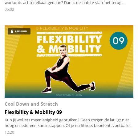
workouts achter elkaar gedaan? Dan is de laatste stap ‘het terug
brengen van de energie zowel mentaal als lichamelijk’. Stap voor stap
05:02
stretch je alle spieren van het lichaam en breng je de hartslag rustig
terug omlaag.
PREMIUM
Cool Down and Stretch
Flexibility & Mobility 09
Kun jij wel iets meer lenigheid gebruiken? Geen zorgen de lat ligt niet
hoog en iedereen kan instappen. Of je nu fitness beoefent, voetballer
of danser bent, een beetje leniger worden in twaalf minuten is voor
12:20
iedereen een goed idee!