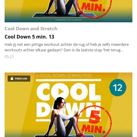
Cool Down and Stretch
Cool Down 5 min. 13
Heb jij net een pittige workout achter de rug of heb je zelfs meerdere
workouts achter elkaar gedaan? Dan is de laatste stap ‘het terug
brengen van de energie zowel mentaal als lichamelijk’. Stap voor stap
05:21
stretch je alle spieren van het lichaam en breng je de hartslag rustig
terug omlaag.
PREMIUM